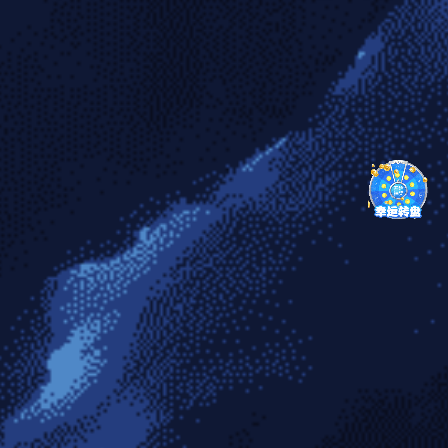
2026-07-02
2026-07-01
2026-06-30
2026-06-29
2026-06-28
2026-06-27
2026-06-26
2026-06-23
2026-06-22
2026-06-21
2026-06-20