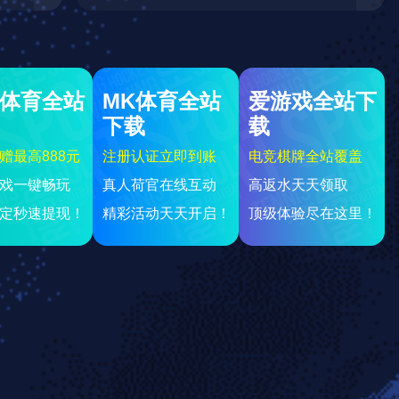
2026-07-16
2026-07-15
2026-07-14
2026-07-13
2026-07-12
2026-07-10
2026-07-09
2026-07-08
2026-07-07
2026-07-05
2026-07-03