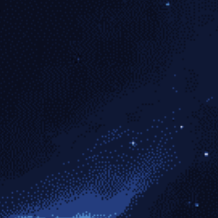
苏格兰队确定在迈阿密国际训练基地全力备战
乌拉圭世界杯球员身价分析巴尔韦德领衔乌
生死战首节三分球失准周琦期待登哥能带领
伊纳西奥感慨入选国家队梦想成真期待与意
闽超联赛厦门队强势领跑狂轰十六球零失球
本赛季英超抢断排行榜揭晓加纳领衔帕利尼
分析师建议巴萨引进切尔西哈托和皇社洪马
巴萨有意留住拉什福德但需接受薪资调整以
AC米兰本场进球预期仅027创下自2018年
切尔西新帅目标锁定阿隆索利物浦与其无缘