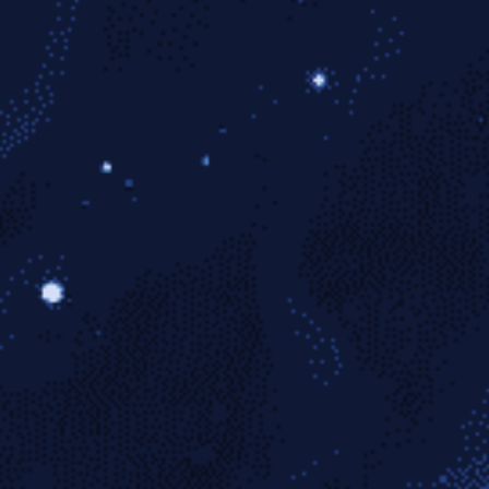
评九点五分
冠军荣耀
5000万欧元左右
重回巅峰
到1300万之间
移至老特拉福德举办
发质疑
形难以捉摸
性与卡里克的默契关系
对挑战
选择的坚定信念