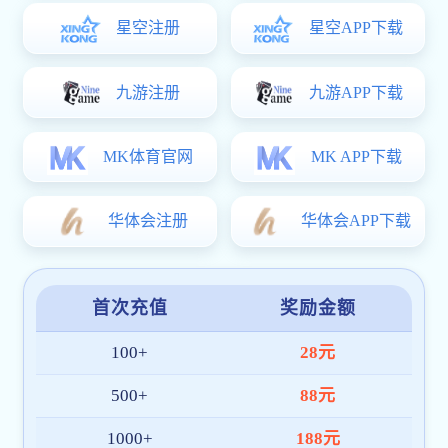
近日，关于皇家马德里新任主帅的讨论愈演愈烈，西
班牙六台的主持人们对此进行了深入分析。他们透
露，目前阿韦洛亚依然在考虑之中，而克洛普并未成
为新任候选人。这一消息引发了广泛关注和热议。文
章将从四个方面对这一动态进行详细阐述，包括皇马
帅位的现状、阿韦洛亚的考虑因素、克洛普的不适合
性，以及未来可能的人选。希望通过这篇文章，读者
能够更全面地了解当前皇马教练席的风云变幻。
1、皇马帅位的现状
目前，皇家马德里正经历一个动荡不安的时期。在俱
乐部核心人员发生变动、球队战绩起伏不定的背景
下，主教练的位置显得尤为重要。自从前任主帅离职
后，皇马急需找到一个合适的人选来带领球队重回巅