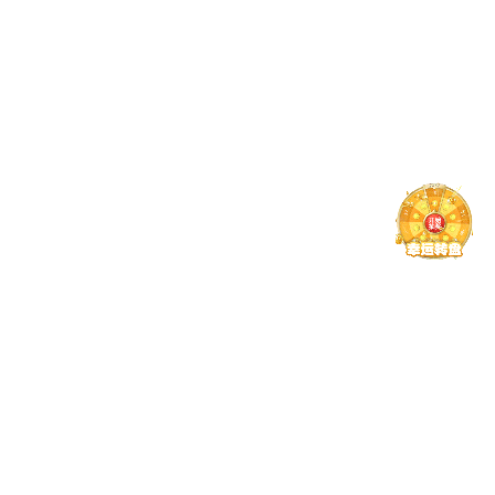
次克洛普并非最佳选择也是可以理解的。
4、未来可能的人选
随着时间推移，各方都开始猜测未来潜在的新帅人
选。在众多候选者中，不少名字浮出水面，其中包括
一些年轻、有潜力的教练以及经验丰富的大牌指挥
官。
例如，有传言称一些年轻教练如哈维·埃尔南德斯等人
被纳入考虑名单，他们展现出的执教能力与现代足球
理念相符，可以为球队注入新的活力。然而，这类年
轻指挥官通常缺乏大赛经验，会给他们带来压力和挑
战。
另外，也有一些老牌名帅仍然保留希望，如孔蒂等，
他们不仅具有丰富的大赛经历，还能快速提升球队竞