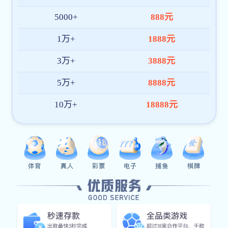
趋势使得国际足联意识到，在这两个市场中获取转播
权能带来丰厚的经济回报。
此外，随着经济的发展和生活水平的提高，中国和印
度人对于高质量娱乐内容的需求日益增强。特别是在
大型赛事期间，家庭观看比赛成为一种流行趋势，这
进一步推动了体育转播市场的发展。因此，FIFA在此
时进行洽谈，无疑是看中了这一良好的市场机会。
与此同时，这一过程还体现出了FIFA对于亚洲足球市
场战略布局的重要性。在全球化背景下，拓展亚洲市
场已成为FIFA未来发展的一项重要任务，而中国和印
度则是实现这一目标的重要支点。
2、转播权的重要性
获得世界杯转播权不仅关乎经济利益，更关系到品牌