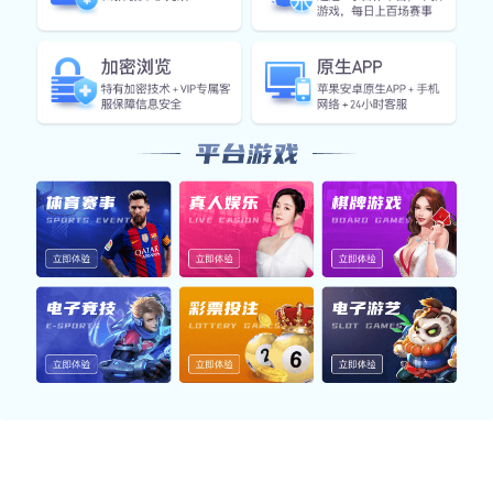
曝光率及社会影响力。通过电视和网络直播，FIFA能
够将其品牌直接传播给数以亿计的观众，从而提升其
在全球范围内的知名度。同时，这也为赞助商提供了
更广阔的平台，有助于他们进行品牌宣传与推广。
从历史来看，成功的赛事转播往往能够带来巨额收
益。例如，在欧洲杯或其他重大赛事中，通过合理售
价以及广告投放，可以为主办方带来可观收入。因
此，对于FIFA而言，与中国和印度达成转播协议，将
有助于其整体财务健康及未来发展规划。
此外，与当地媒体合作也意味着可以更好地了解并满
足当地观众需求，从而提升用户体验。这种双赢局
面，不仅使得国际足联受益，也促进了当地媒体行业
的发展，使之形成良性循环。