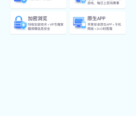
后卫频繁出现失误，从而创造更多反击机会。这一策
略直接导致了梅西多次得到良好突破空间。
此外，球队在控球方面也做得相当出色，他们通过短
传配合不断撕扯对方防线。而梅西作为组织者，总能
在关键时刻找到最合理的传球选择。他的一脚精准直
塞助攻，不仅展现出了其卓越视野，更体现出了团队
合作的重要性。
这种整体战术配合，让每位队员都能充分发挥自己的
特点，而不是单单依赖某一位明星球员。尽管梅西是
其中最闪耀的人物，但其他队员如影随形，使得整个
团队都显得十分默契与强大。
3、对手的失误分析