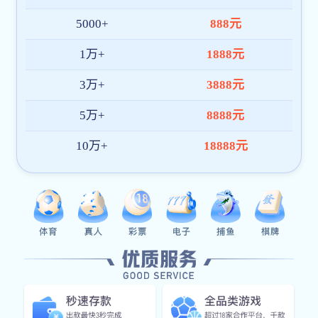
第二粒进球则更具戏剧性，梅西在禁区内灵活穿梭，
以极快的反应速度抓住机会，将皮球送入网底。他在
瞬息万变的比赛中保持高度集中，显示出作为顶级运
动员所需具备的心理素质，这种能力不是所有人都能
拥有。
除了进攻端，梅西还积极参与防守，回追拦截对方传
球。他全场奔跑不知疲倦，不仅提升了自身的数据统
计，也激励了队友们更加努力地投入到比赛中，这种
领袖气质尤为珍贵。
2、球队整体战术
本场比赛，教练针对对手制定了一套有效的战术安
排，而梅西正是这一战术中的核心要素。球队开始时
采取高压逼抢，通过前锋线迅速施加压力，使得对方